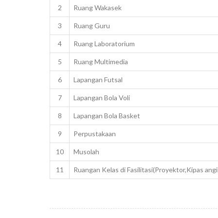
2
Ruang Wakasek
3
Ruang Guru
4
Ruang Laboratorium
5
Ruang Multimedia
6
Lapangan Futsal
7
Lapangan Bola Voli
8
Lapangan Bola Basket
9
Perpustakaan
10
Musolah
11
Ruangan Kelas di Fasilitasi(Proyektor,Kipas ang