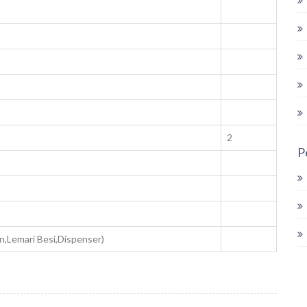
2
P
in,Lemari Besi,Dispenser)