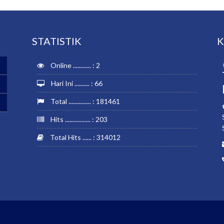
STATISTIK
K
Online ............ : 2
Hari Ini .......... : 66
Total ............... : 181461
Hits ................. : 203
Total Hits ...... : 314012