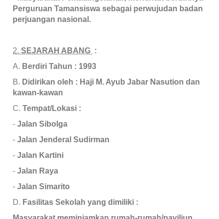
Perguruan Tamansiswa sebagai perwujudan badan
perjuangan nasional.
2.
SEJARAH ABANG
:
A.
Berdiri Tahun
: 1993
B.
Didirikan oleh
: Haji M. Ayub Jabar Nasution dan
kawan-kawan
C.
Tempat/Lokasi
:
-
Jalan Sibolga
-
Jalan Jenderal Sudirman
-
Jalan Kartini
-
Jalan Raya
-
Jalan Simarito
D.
Fasilitas Sekolah yang dimiliki
:
Masyarakat meminjamkan rumah-rumah/paviliun